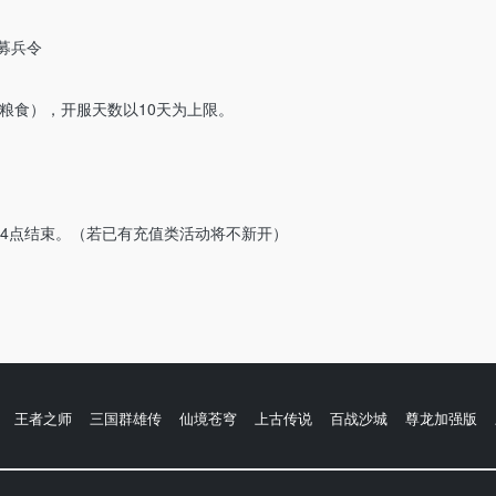
个募兵令
20万粮食），开服天数以10天为上限。
4点结束。（若已有充值类活动将不新开）
王者之师
三国群雄传
仙境苍穹
上古传说
百战沙城
尊龙加强版