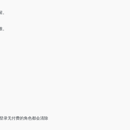
留。
准。
。
未登录无付费的角色都会清除