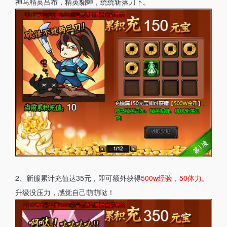
神马精英吕布，精英貂蝉，统统斩落刀下。
2、新服累计充值达35元，即可额外获得
500w经验，50体力
。
升级没压力，感觉自己萌萌哒！