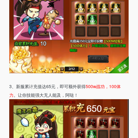
3、新服累计充值达65元，即可额外获得
500w战功，100体
力
。让你技能强大无人能及，阿哒！